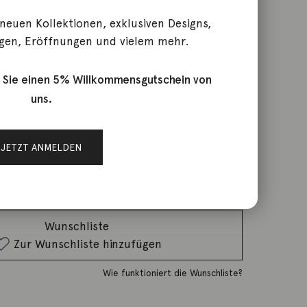
 neuen Kollektionen, exklusiven Designs,
l
gen, Eröffnungen und vielem mehr.
 Sie einen 5% Willkommensgutschein von
uns.
rktage
JETZT ANMELDEN
IN DEN WARENKORB
Wunschliste
Zur Wunschliste hinzufügen
Wie funktioniert die Wunschliste?