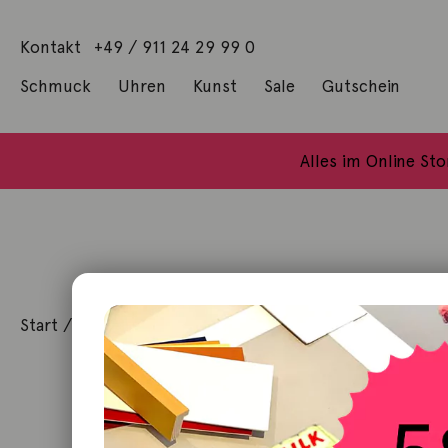
Kontakt
+49 / 911 24 29 99 0
Schmuck
Uhren
Kunst
Sale
Gutschein
Anhänger mit Diamanten
Geschenke / Artshop
Alle Küns
Baumgärtel, Thoma
Gill, James Francis
Alles im Online St
Start
/
Kunst
/
Geschenke / Artshop
/ Bilderrätsel