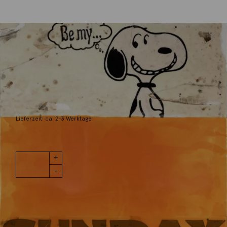
Döring, Jörg
Be my sunday
3.200,00
€
Lieferzeit: ca. 2-3 Werktage
1 vorrätig
Be my
IN DEN WARENKORB
sunday
Menge
Wunschliste
Zur Wunschliste hinzufügen