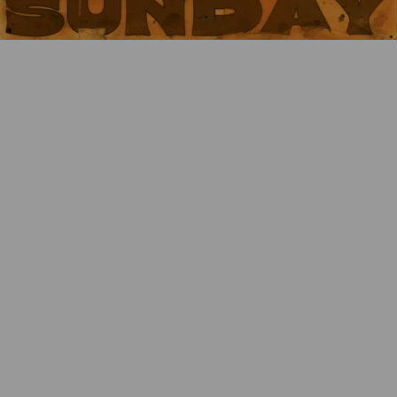
Wie funktioniert die Wunschliste?
Artikelnummer:
k-DBESU100-7
Kategorie:
Collage / Malerei
Beschreibung
Collage, Epoxy / Malerei, auf Keilrahmen gespannt,
Auflage 7/33, 100 x 100 cm, handsigniert und
nummeriert
Farbgebung min. variabel
Eigenschaften
Versand und Lieferung