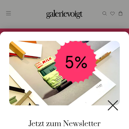
Alles im Online Store gibt es bei uns und ist sofort
Versandfertig! 5% Bei Newsletteranmeldung.
Start
/
Kunst
/
Collage / Malerei
/ Be my sunday
Jetzt zum Newsletter