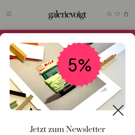
Alles im Online Store gibt es bei uns und ist sofort
Versandfertig! 5% Bei Newsletteranmeldung.
Start
/
Schmuck
/
Armschmuck
/ Armband Delight 18K
Gelbgold 12 Ming Perlen
Jetzt zum Newsletter