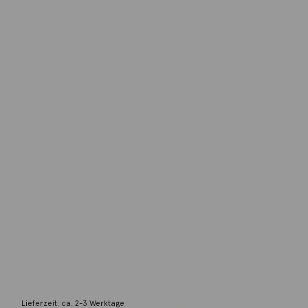
Gellner
Armband Delight 18K Gelbgold 12 Ming
Perlen
1.995,00
€
Lieferzeit: ca. 2-3 Werktage