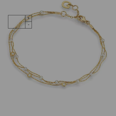
1 vorrätig
Armband
IN DEN WARENKORB
Delight 18K
Gelbgold 12
Ming Perlen
Menge
Wunschliste
Zur Wunschliste hinzufügen
Wie funktioniert die Wunschliste?
Artikelnummer:
5-25073-02
Kategorie:
Armschmuck
Beschreibung
Armband Delight 18K Gelbgold mit 3 Brillanten ges.