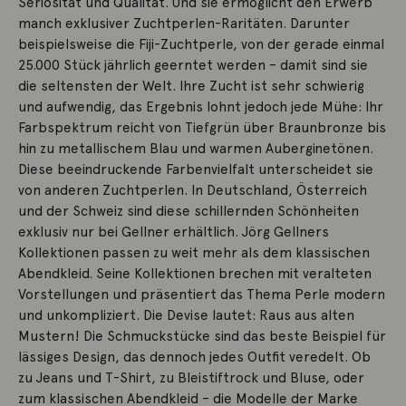
Seriosität und Qualität. Und sie ermöglicht den Erwerb
manch exklusiver Zuchtperlen-Raritäten. Darunter
beispielsweise die Fiji-Zuchtperle, von der gerade einmal
25.000 Stück jährlich geerntet werden – damit sind sie
die seltensten der Welt. Ihre Zucht ist sehr schwierig
und aufwendig, das Ergebnis lohnt jedoch jede Mühe: Ihr
Farbspektrum reicht von Tiefgrün über Braunbronze bis
hin zu metallischem Blau und warmen Auberginetönen.
Diese beeindruckende Farbenvielfalt unterscheidet sie
von anderen Zuchtperlen. In Deutschland, Österreich
und der Schweiz sind diese schillernden Schönheiten
exklusiv nur bei Gellner erhältlich. Jörg Gellners
Kollektionen passen zu weit mehr als dem klassischen
Abendkleid. Seine Kollektionen brechen mit veralteten
Vorstellungen und präsentiert das Thema Perle modern
und unkompliziert. Die Devise lautet: Raus aus alten
Mustern! Die Schmuckstücke sind das beste Beispiel für
lässiges Design, das dennoch jedes Outfit veredelt. Ob
zu Jeans und T-Shirt, zu Bleistiftrock und Bluse, oder
zum klassischen Abendkleid – die Modelle der Marke