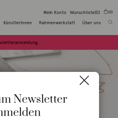
Mein Konto
Wunschliste
(0)
0
KünstlerInnen
Rahmenwerkstatt
Über uns
ewsletteranmeldung.
zum Newsletter
nmelden