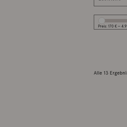
Preis:
170 €
—
4.9
Alle 13 Ergebn