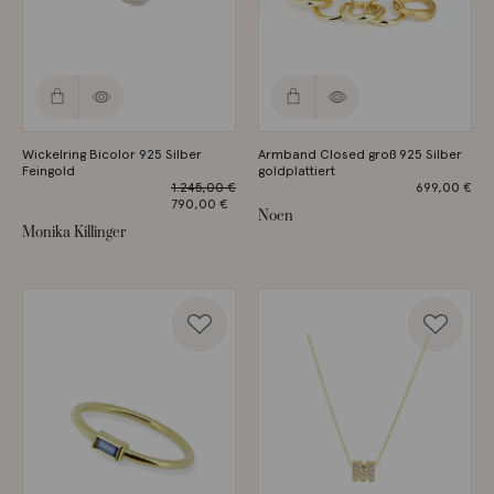
Wickelring Bicolor 925 Silber
Armband Closed groß 925 Silber
Feingold
goldplattiert
1.245,00
€
699,00
€
Ursprünglicher
790,00
€
Noen
Preis war:
Aktueller
Monika Killinger
1.245,00 €
Preis ist:
790,00 €.