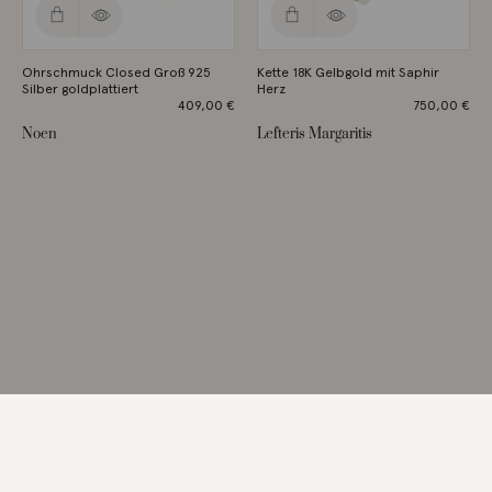
Ohrschmuck Closed Groß 925
Kette 18K Gelbgold mit Saphir
Silber goldplattiert
Herz
409,00
€
750,00
€
Noen
Lefteris Margaritis