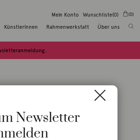
Mein Konto
Wunschliste
(0)
0
KünstlerInnen
Rahmenwerkstatt
Über uns
ewsletteranmeldung.
zum Newsletter
nmelden