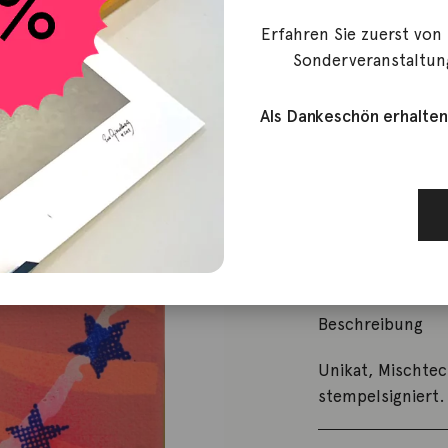
Flores, Anna
Erfahren Sie zuerst von
I love you
Sonderveranstaltun
Als Dankeschön erhalten
99,00
€
Nicht vorrätig
Artikelnummer:
Kategorie:
Gesch
Beschreibung
Unikat, Mischtec
stempelsigniert.