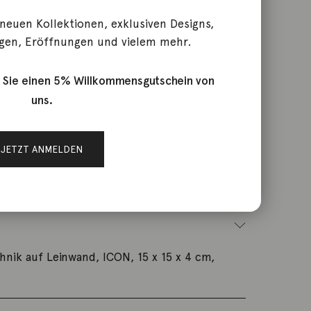
 neuen Kollektionen, exklusiven Designs,
 to the moon
gen, Eröffnungen und vielem mehr.
 Sie einen 5% Willkommensgutschein von
uns.
k-2605AF04
JETZT ANMELDEN
enke / Artshop
hnik auf Leinwand, ICON, 15 x 15 x 4 cm,